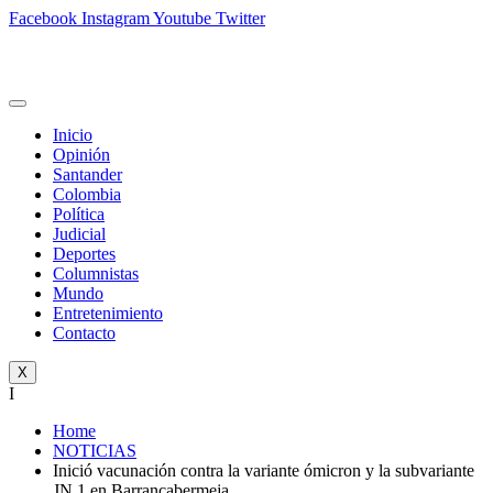
Facebook
Instagram
Youtube
Twitter
Inicio
Opinión
Santander
Colombia
Política
Judicial
Deportes
Columnistas
Mundo
Entretenimiento
Contacto
X
I
Home
NOTICIAS
Inició vacunación contra la variante ómicron y la subvariante
JN.1 en Barrancabermeja