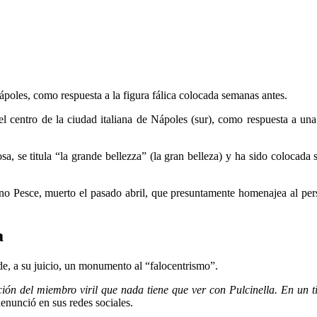
poles, como respuesta a la figura fálica colocada semanas antes.
l centro de la ciudad italiana de Nápoles (sur), como respuesta a un
a, se titula “la grande bellezza” (la gran belleza) y ha sido colocada s
ano Pesce, muerto el pasado abril, que presuntamente homenajea al per
a
 de, a su juicio, un monumento al “falocentrismo”.
ción del miembro viril que nada tiene que ver con Pulcinella. En un t
enunció en sus redes sociales.