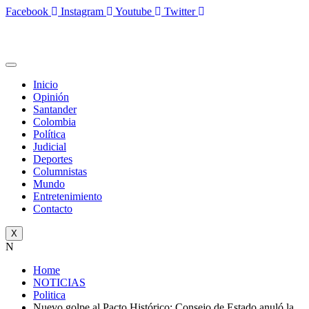
Facebook
Instagram
Youtube
Twitter
Inicio
Opinión
Santander
Colombia
Política
Judicial
Deportes
Columnistas
Mundo
Entretenimiento
Contacto
X
N
Home
NOTICIAS
Politica
Nuevo golpe al Pacto Histórico: Consejo de Estado anuló la