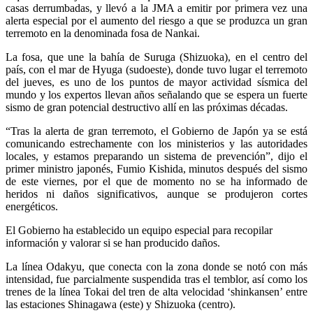
casas derrumbadas, y llevó a la JMA a emitir por primera vez una
alerta especial por el aumento del riesgo a que se produzca un gran
terremoto en la denominada fosa de Nankai.
La fosa, que une la bahía de Suruga (Shizuoka), en el centro del
país, con el mar de Hyuga (sudoeste), donde tuvo lugar el terremoto
del jueves, es uno de los puntos de mayor actividad sísmica del
mundo y los expertos llevan años señalando que se espera un fuerte
sismo de gran potencial destructivo allí en las próximas décadas.
“Tras la alerta de gran terremoto, el Gobierno de Japón ya se está
comunicando estrechamente con los ministerios y las autoridades
locales, y estamos preparando un sistema de prevención”, dijo el
primer ministro japonés, Fumio Kishida, minutos después del sismo
de este viernes, por el que de momento no se ha informado de
heridos ni daños significativos, aunque se produjeron cortes
energéticos.
El Gobierno ha establecido un equipo especial para recopilar
información y valorar si se han producido daños.
La línea Odakyu, que conecta con la zona donde se notó con más
intensidad, fue parcialmente suspendida tras el temblor, así como los
trenes de la línea Tokai del tren de alta velocidad ‘shinkansen’ entre
las estaciones Shinagawa (este) y Shizuoka (centro).