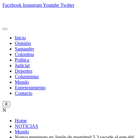
Facebook
Instagram
Youtube
Twitter
Inicio
Opinión
Santander
Colombia
Política
Judicial
Deportes
Columnistas
Mundo
Entretenimiento
Contacto
X
N
Home
NOTICIAS
Mundo
Nuevo terremoto en Japón de magnitud 5,3 sacude al este del